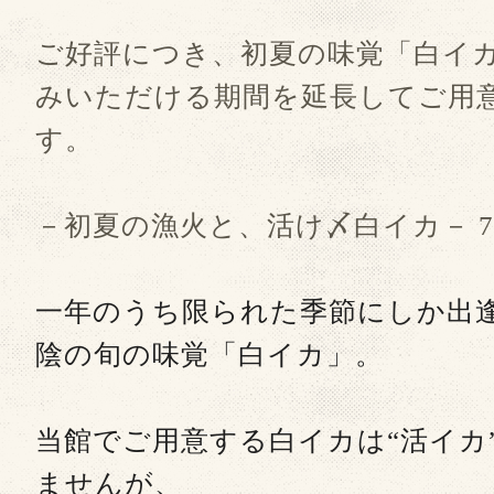
ご好評につき、初夏の味覚「白イ
みいただける期間を延長してご用
す。
－初夏の漁火と、活け〆白イカ－ 
一年のうち限られた季節にしか出
陰の旬の味覚「白イカ」。
当館でご用意する白イカは“活イカ
ませんが、